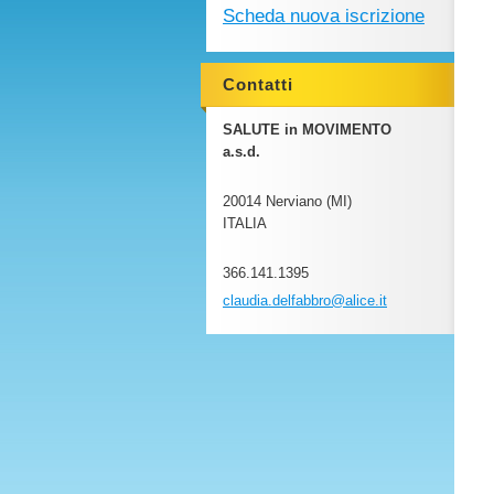
Scheda nuova iscrizione
Contatti
SALUTE in MOVIMENTO
a.s.d.
20014 Nerviano (MI)
ITALIA
366.141.1395
claudia.
delfabbr
o@alice.
it