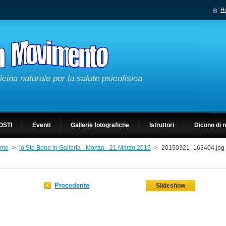
H
cina naturale per la salute psicofisica
OSTI
Eventi
Gallerie fotografiche
Istruttori
Dicono di 
ome
>
Io Sto Bene in Galleria - Monza - 21 Marzo 2015
>
20150321_163404.jpg
Precedente
Slideshow