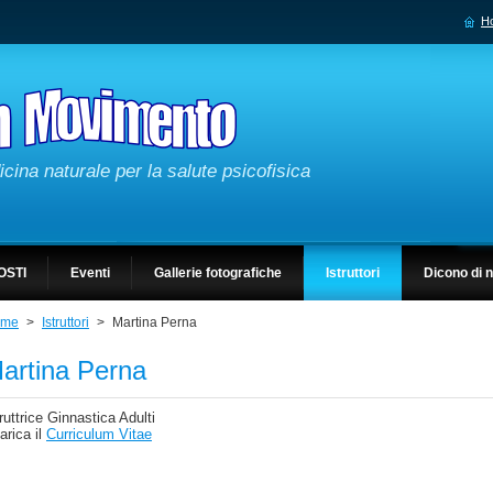
H
cina naturale per la salute psicofisica
OSTI
Eventi
Gallerie fotografiche
Istruttori
Dicono di 
ome
>
Istruttori
>
Martina Perna
artina Perna
truttrice Ginnastica Adulti
arica il
Curriculum Vitae