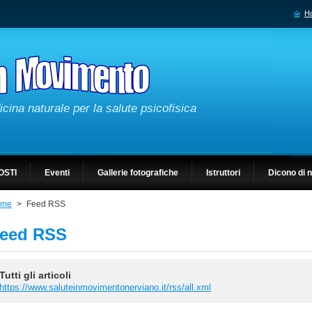
H
cina naturale per la salute psicofisica
OSTI
Eventi
Gallerie fotografiche
Istruttori
Dicono di 
ome
>
Feed RSS
eed RSS
Tutti gli articoli
https://www.saluteinmovimentonerviano.it/rss/all.xml