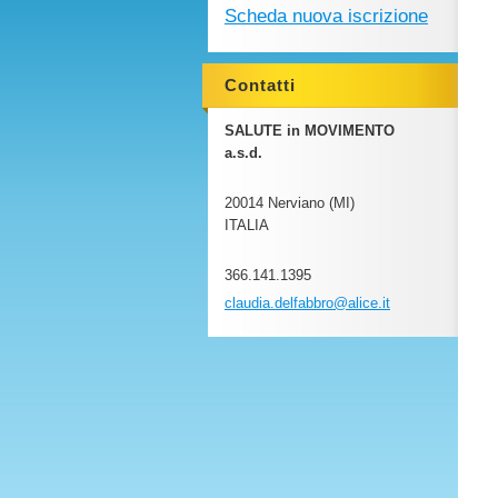
Scheda nuova iscrizione
Contatti
SALUTE in MOVIMENTO
a.s.d.
20014 Nerviano (MI)
ITALIA
366.141.1395
claudia.
delfabbr
o@alice.
it