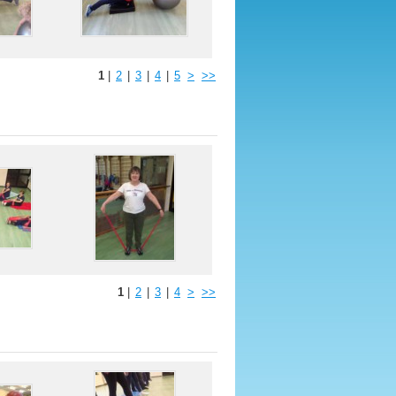
1
|
2
|
3
|
4
|
5
>
>>
1
|
2
|
3
|
4
>
>>