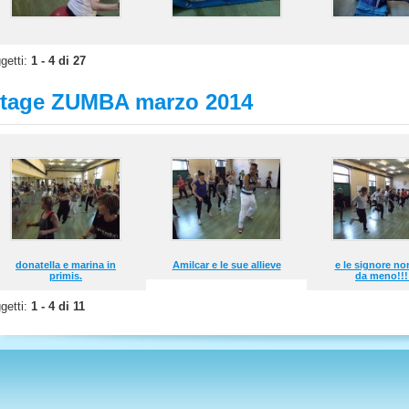
getti:
1 - 4 di 27
tage ZUMBA marzo 2014
donatella e marina in
Amilcar e le sue allieve
e le signore n
primis.
da meno!!!
getti:
1 - 4 di 11