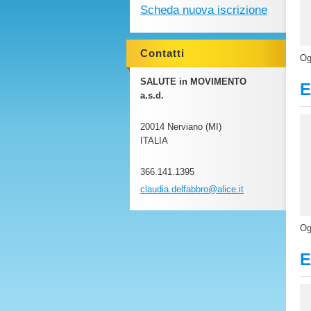
Scheda nuova iscrizione
Contatti
Og
SALUTE in MOVIMENTO
E
a.s.d.
20014 Nerviano (MI)
ITALIA
366.141.1395
claudia.
delfabbr
o@alice.
it
Og
E