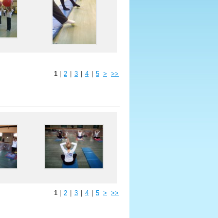
1
|
2
|
3
|
4
|
5
>
>>
1
|
2
|
3
|
4
|
5
>
>>