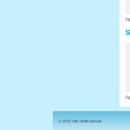
Og
S
Og
© 2018 Tutti i diritti riservati.