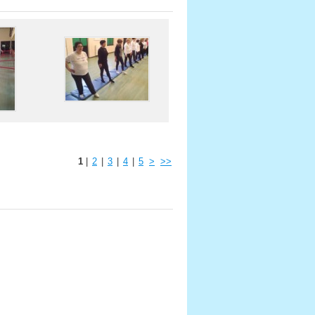
1
|
2
|
3
|
4
|
5
>
>>