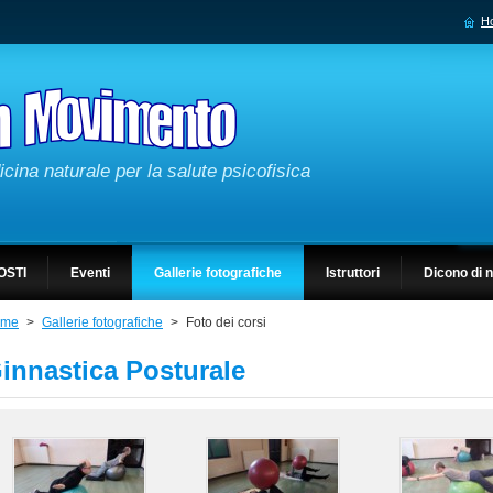
H
cina naturale per la salute psicofisica
OSTI
Eventi
Gallerie fotografiche
Istruttori
Dicono di 
ome
>
Gallerie fotografiche
>
Foto dei corsi
innastica Posturale