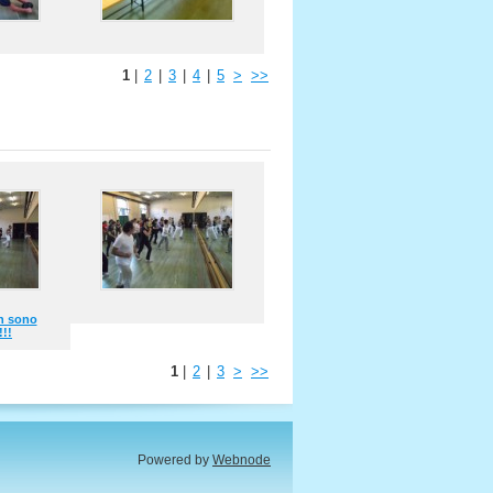
1
|
2
|
3
|
4
|
5
>
>>
on sono
!!!
1
|
2
|
3
>
>>
Powered by
Webnode