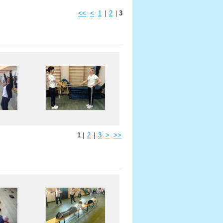
<<
<
1
|
2
|
3
1
|
2
|
3
>
>>