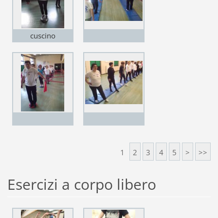
cuscino
propriocettivo,
marisa
mastromatteo
1
2
3
4
5
>
>>
Esercizi a corpo libero