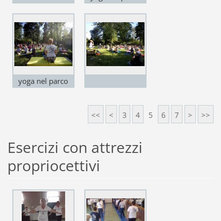
2016
yoga nel parco
2016
<<
<
3
4
5
6
7
>
>>
Esercizi con attrezzi
propriocettivi