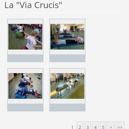
La "Via Crucis"
1
2
3
4
5
>
>>