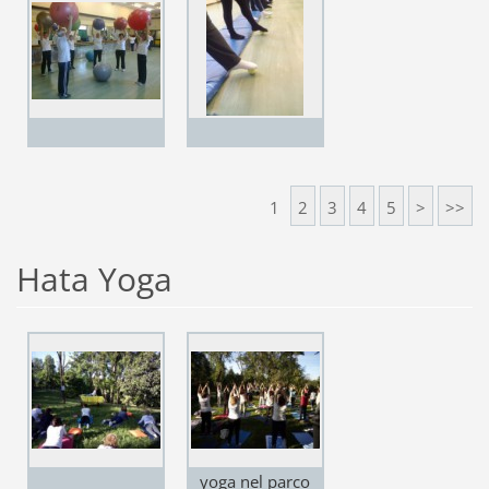
1
2
3
4
5
>
>>
Hata Yoga
yoga nel parco